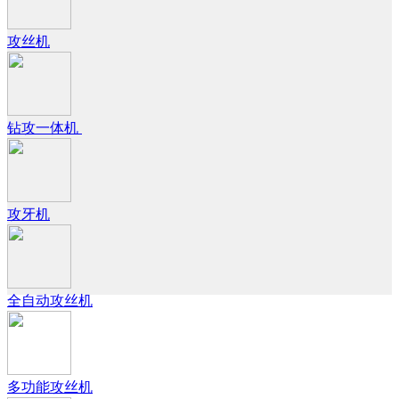
攻丝机
钻攻一体机
攻牙机
全自动攻丝机
多功能攻丝机