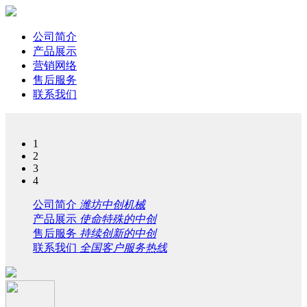
公司简介
产品展示
营销网络
售后服务
联系我们
1
2
3
4
公司简介
潍坊中创机械
产品展示
使命特殊的中创
售后服务
持续创新的中创
联系我们
全国客户服务热线