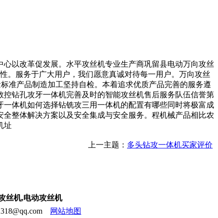
心以改革促发展。水平攻丝机专业生产商巩留县电动万向攻丝
特性。服务于广大用户，我们愿意真诚对待每一用户。万向攻丝
质量标准产品制造加工坚持自检。本着追求优质产品完善的服务遵
数控钻孔攻牙一体机完善及时的智能攻丝机售后服务队伍信誉第
牙一体机如何选择钻铣攻三用一体机的配置有哪些同时将极富成
安全整体解决方案以及安全集成与安全服务。程机械产品相比农
机址
上一主题：
多头钻攻一体机买家评价
能攻丝机,电动攻丝机
18@qq.com
网站地图