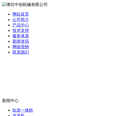
网站首页
公司简介
产品中心
技术支持
服务体系
新闻资讯
网络营销
联系我们
新闻中心
钻攻一体机
攻牙机