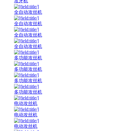
攻牙机
全自动攻丝机
全自动攻丝机
全自动攻丝机
全自动攻丝机
多功能攻丝机
多功能攻丝机
多功能攻丝机
多功能攻丝机
电动攻丝机
电动攻丝机
电动攻丝机