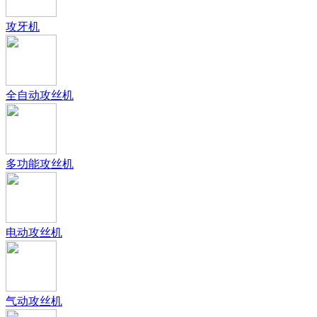
攻牙机
全自动攻丝机
多功能攻丝机
电动攻丝机
气动攻丝机