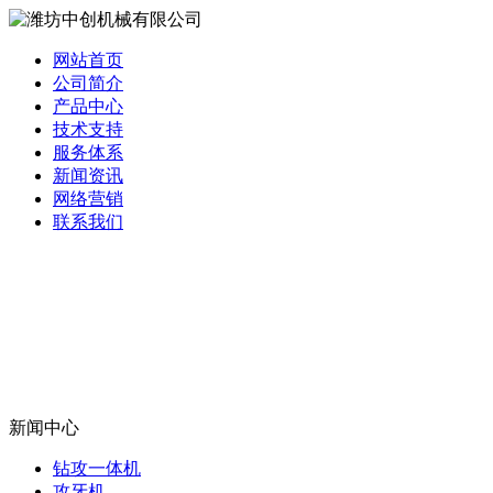
网站首页
公司简介
产品中心
技术支持
服务体系
新闻资讯
网络营销
联系我们
新闻中心
钻攻一体机
攻牙机